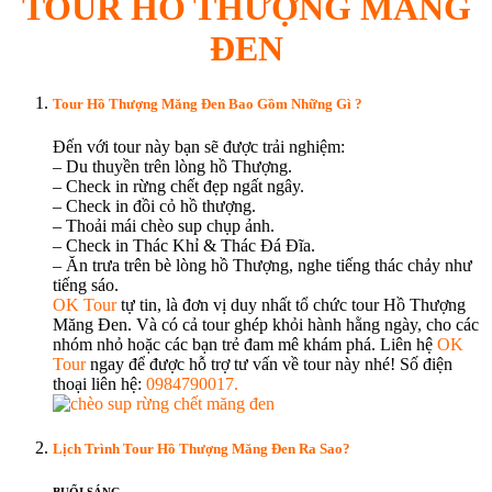
TOUR HỒ THƯỢNG MĂNG
ĐEN
Tour Hồ Thượng Măng Đen Bao Gồm Những Gì ?
Đến với tour này bạn sẽ được trải nghiệm:
– Du thuyền trên lòng hồ Thượng.
– Check in rừng chết đẹp ngất ngây.
– Check in đồi cỏ hồ thượng.
– Thoải mái chèo sup chụp ảnh.
– Check in Thác Khỉ & Thác Đá Đĩa.
– Ăn trưa trên bè lòng hồ Thượng, nghe tiếng thác chảy như
tiếng sáo.
OK Tour
tự tin, là đơn vị duy nhất tổ chức tour Hồ Thượng
Măng Đen. Và có cả tour ghép khỏi hành hằng ngày, cho các
nhóm nhỏ hoặc các bạn trẻ đam mê khám phá. Liên hệ
OK
Tour
ngay để được hỗ trợ tư vấn về tour này nhé! Số điện
thoại liên hệ:
0984790017.
Lịch Trình Tour Hồ Thượng Măng Đen Ra Sao?