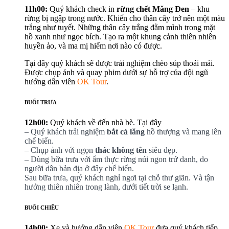
11h00:
Quý khách check in
rừng chết Măng Đen
– khu
rừng bị ngập trong nước. Khiến cho thân cây trở nên một màu
trắng như tuyết. Những thân cây trắng đằm mình trong mặt
hồ xanh như ngọc bích. Tạo ra một khung cảnh thiên nhiên
huyền ảo, và ma mị hiếm nơi nào có được.
Tại đây quý khách sẽ được trải nghiệm chèo súp thoải mái.
Được chụp ảnh và quay phim dưới sự hỗ trợ của đội ngũ
hướng dẫn viên
OK Tour
.
BUỔI TRƯA
12h00:
Quý khách về đến nhà bè. Tại đây
– Quý khách trải nghiệm
bắt cá lăng
hồ thượng và mang lên
chế biến.
– Chụp ảnh với ngọn
thác không tên
siêu đẹp.
– Dùng bữa trưa với ẩm thực rừng núi ngon trứ danh, do
người dân bản địa ở đây chế biến.
Sau bữa trưa, quý khách nghỉ ngơi tại chỗ thư giãn. Và tận
hưởng thiên nhiên trong lành, dưới tiết trời se lạnh.
BUỔI CHIỀU
14h00:
Xe và hướng dẫn viên
OK Tour
đưa quý khách tiếp