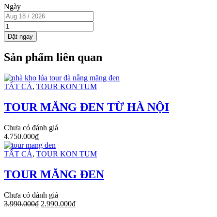
Ngày
TOUR
HỒ
Đặt ngay
THƯỢNG
MĂNG
Sản phẩm liên quan
ĐEN
quantity
TẤT CẢ
,
TOUR KON TUM
TOUR MĂNG ĐEN TỪ HÀ NỘI
Chưa có đánh giá
4.750.000
₫
TẤT CẢ
,
TOUR KON TUM
TOUR MĂNG ĐEN
Chưa có đánh giá
3.990.000
₫
2.990.000
₫