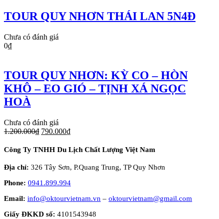
TOUR QUY NHƠN THÁI LAN 5N4Đ
Chưa có đánh giá
0
₫
TOUR QUY NHƠN: KỲ CO – HÒN
KHÔ – EO GIÓ – TỊNH XÁ NGỌC
HOÀ
Chưa có đánh giá
1.200.000
₫
790.000
₫
Công Ty TNHH Du Lịch Chất Lượng Việt Nam
Địa chỉ:
326 Tây Sơn, P.Quang Trung, TP Quy Nhơn
Phone:
0941.899.994
Email:
info@oktourvietnam.vn
–
oktourvietnam@gmail.com
Giấy ĐKKD số:
4101543948