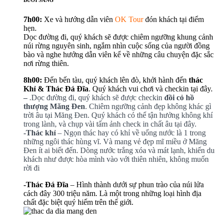
BUỔI SÁNG
7h00:
Xe và hướng dẫn viên
OK Tour
đón khách tại điểm
hẹn.
Dọc đường đi, quý khách sẽ được chiêm ngưỡng khung cảnh
núi rừng nguyên sinh, ngắm nhìn cuộc sống của người đồng
bào và nghe hướng dẫn viên kể về những câu chuyện đặc sắc
nơi rừng thiên.
8h00:
Đến bến tàu, quý khách lên đò, khởi hành đến
thác
Khỉ & Thác Đá Đĩa
. Quý khách vui chơi và checkin tại đây.
–
.
Dọc đường đi, quý khách sẽ được checkin
đồi cỏ hồ
thượng Măng Đen
. Chiêm ngưỡng cảnh đẹp không khác gì
trời âu tại Măng Đen. Quý khách có thể tận hưởng không khí
trong lành, và chụp vài tấm ảnh check in chất âu tại đây.
-Thác khỉ
– Ngọn thác hay có khỉ về uống nước là 1 trong
những ngôi thác hùng vĩ. Và mang vẻ đẹp mĩ miều ở Măng
Đen ít ai biết đến. Dòng nước trắng xóa và mát lạnh, khiến du
khách như được hòa mình vào với thiên nhiên, không muốn
rời đi
-Thác Đá Đĩa
– Hình thành dưới sự phun trào của núi lửa
cách đây 300 triệu năm. Là một trong những loại hình địa
chất đặc biệt quý hiếm trên thế giới.