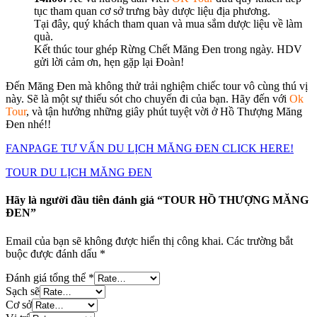
tục tham quan cơ sở trưng bày dược liệu địa phương.
Tại đây, quý khách tham quan và mua sắm dược liệu về làm
quà.
Kết thúc tour ghép Rừng Chết Măng Đen trong ngày. HDV
gửi lời cảm ơn, hẹn gặp lại Đoàn!
Đến Măng Đen mà không thử trải nghiệm chiếc tour vô cùng thú vị
này. Sẽ là một sự thiếu sót cho chuyến đi của bạn. Hãy đến với
Ok
Tour
, và tận hưởng những giây phút tuyệt vời ở Hồ Thượng Măng
Đen nhé!!
FANPAGE TƯ VẤN DU LỊCH MĂNG ĐEN CLICK HERE!
TOUR DU LỊCH MĂNG ĐEN
Hãy là người đầu tiên đánh giá “TOUR HỒ THƯỢNG MĂNG
ĐEN”
Email của bạn sẽ không được hiển thị công khai.
Các trường bắt
buộc được đánh dấu
*
Đánh giá tổng thể
*
Sạch sẽ
Cơ sở