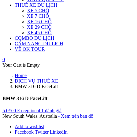
THUÊ XE DU LỊCH
XE 5 CHỖ
XE 7 CHỖ
XE 16 CHỖ
XE 29 CHỖ
XE 45 CHỖ
COMBO DU LỊCH
CẨM NANG DU LỊCH
VỀ OK TOUR
0
Your Cart is Empty
Home
DỊCH VỤ THUÊ XE
BMW 316 D FaceLift
BMW 316 D FaceLift
5.0/5.0 Exceptional
1 đánh giá
New South Wales, Australia
- Xem trên bản đồ
Add to wishlist
Facebook
Twitter
LinkedIn