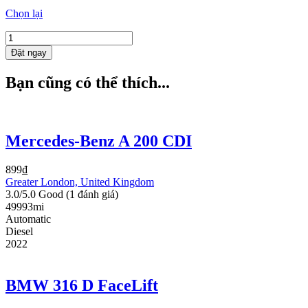
Chọn lại
BMW
316
Đặt ngay
D
FaceLift
Bạn cũng có thể thích...
quantity
Mercedes-Benz A 200 CDI
899
₫
Greater London, United Kingdom
3.0/5.0 Good
(1 đánh giá)
49993mi
Automatic
Diesel
2022
BMW 316 D FaceLift