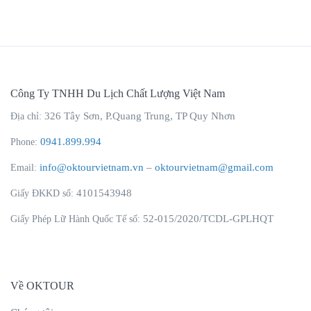
Công Ty TNHH Du Lịch Chất Lượng Việt Nam
326 Tây Sơn, P.Quang Trung, TP Quy Nhơn
Địa chỉ:
0941.899.994
Phone:
info@oktourvietnam.vn
–
oktourvietnam@gmail.com
Email:
4101543948
Giấy ĐKKD số:
52-015/2020/TCDL-GPLHQT
Giấy Phép Lữ Hành Quốc Tế số:
TOUR HỒ CHÍ MINH SULAWESI 5N4Đ
49.900.000
₫
Về OKTOUR
32.990.000
₫