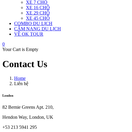
XE 7 CHỖ
XE 16 CHỖ
XE 29 CHỖ
XE 45 CHỖ
COMBO DU LỊCH
CẨM NANG DU LỊCH
VỀ OK TOUR
0
Your Cart is Empty
Contact Us
Home
Liên hệ
London
82 Bernie Greens Apt. 210,
Hendon Way, London, UK
+53 213 5941 295